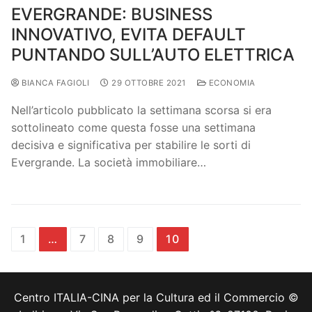
EVERGRANDE: BUSINESS
INNOVATIVO, EVITA DEFAULT
PUNTANDO SULL’AUTO ELETTRICA
BIANCA FAGIOLI
29 OTTOBRE 2021
ECONOMIA
Nell’articolo pubblicato la settimana scorsa si era
sottolineato come questa fosse una settimana
decisiva e significativa per stabilire le sorti di
Evergrande. La società immobiliare…
1
…
7
8
9
10
Centro ITALIA-CINA per la Cultura ed il Commercio ©