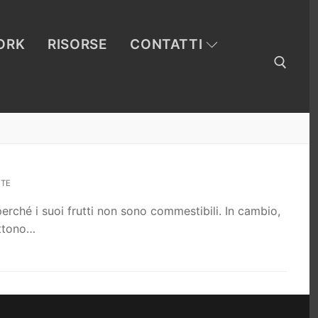
ORK
RISORSE
CONTATTI
Cerca:
TE
perché i suoi frutti non sono commestibili. In cambio,
ettono…