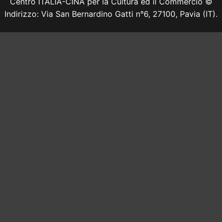
Centro ITALIA-CINA per la Cultura ed il Commercio ©
Indirizzo: Via San Bernardino Gatti n°6, 27100, Pavia (IT).