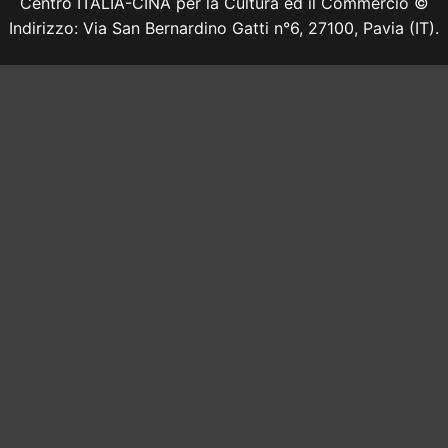
Centro ITALIA-CINA per la Cultura ed il Commercio ©
Indirizzo: Via San Bernardino Gatti n°6, 27100, Pavia (IT).