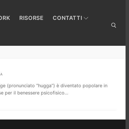
ORK
RISORSE
CONTATTI
Cerca:
RA
gge (pronunciato “hugga”) è diventato popolare in
se per il benessere psicofisico…