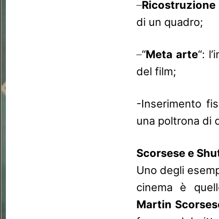
–
Ricostruzione
di un quadro;
–
“
Meta arte
“: l
del film;
-Inserimento fis
una poltrona di d
Scorsese e Shut
Uno degli esempi
cinema è quel
Martin Scorses