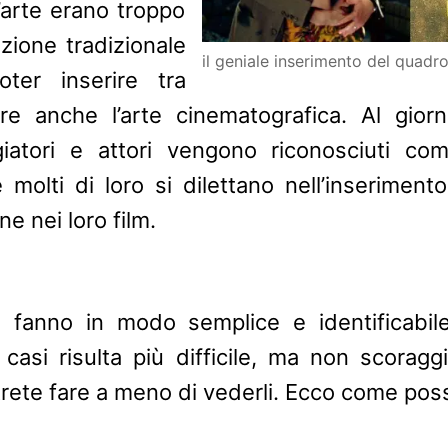
 d’arte erano troppo
ezione tradizionale
il geniale inserimento del quadr
oter inserire tra
re anche l’arte cinematografica. Al gior
giatori e attori vengono riconosciuti co
e molti di loro si dilettano nell’inseriment
e nei loro film.
lo fanno in modo semplice e identificabi
ri casi risulta più difficile, ma non scoragg
rete fare a meno di vederli. Ecco come pos