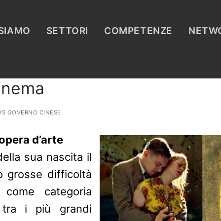
 SIAMO
SETTORI
COMPETENZE
NETW
cinema
S GOVERNO CINESE
opera d’arte
della sua nascita il
 grosse difficoltà
to come categoria
i tra i più grandi