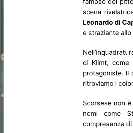
famoso del pitt
scena rivelatric
Leonardo di Ca
e straziante all
Nell’inquadratur
di Klimt, come 
protagoniste. Il
ritroviamo i colo
Scorsese non è i
nomi come St
compresenza di 