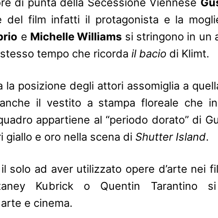
ore di punta della Secessione Viennese
Gus
e del film infatti il protagonista e la mogli
prio
e
Michelle Williams
si stringono in un
o stesso tempo che ricorda
il bacio
di Klimt.
a la posizione degli attori assomiglia a quel
anche il vestito a stampa floreale che 
 quadro appartiene al “periodo dorato” di Gu
ri giallo e oro nella scena di
Shutter Island
.
l solo ad aver utilizzato opere d’arte nei f
aney Kubrick o Quentin Tarantino si
arte e cinema.