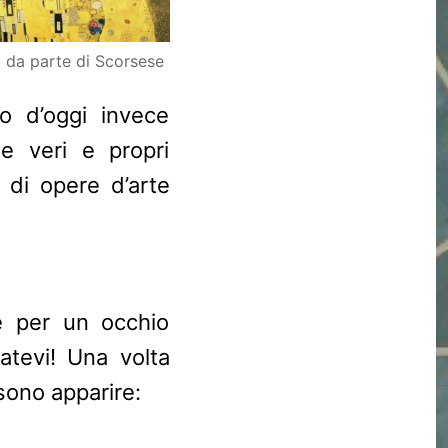
o da parte di Scorsese
no d’oggi invece
me veri e propri
o di opere d’arte
le per un occhio
iatevi! Una volta
sono apparire: