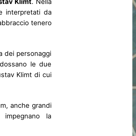
tav Klimt
. Nella
e interpretati da
 abbraccio tenero
la dei personaggi
indossano le due
stav Klimt di cui
ilm, anche grandi
 impegnano la