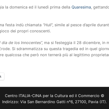
gia la domenica ed il lunedì prima della
Quaresima
, gettan
una festa indù chiamata
“Huli
”, simile al pesce d’aprile duran
gioco dei propri conoscenti.
l dia de los Innocentes”,
ma si festeggia il 28 dicembre, in 
rode. Si sdrammatizza su questa tragedia ed in quel giorn
re qualcosa che però non ternerà più al legittimo proprietar
k
Centro ITALIA-CINA per la Cultura ed il Commercio ©
Indirizzo: Via San Bernardino Gatti n°6, 27100, Pavia (IT).