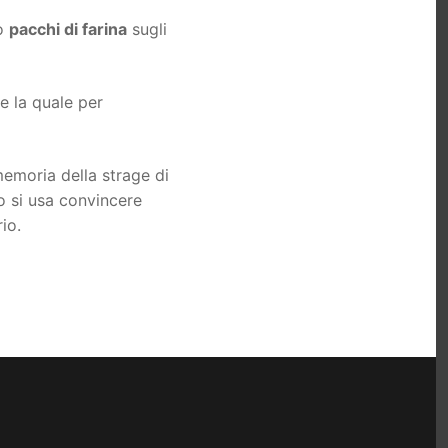
do
pacchi di farina
sugli
te la quale per
memoria della strage di
o si usa convincere
io.