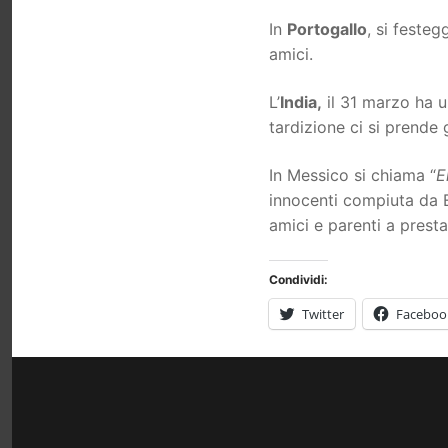
In
Portogallo
, si festeg
amici.
L’
India,
il 31 marzo ha 
tardizione ci si prende 
In Messico si chiama “
E
innocenti compiuta da E
amici e parenti a presta
Condividi:
Twitter
Faceboo