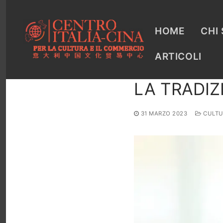
Vai
al
contenuto
HOME
CHI
ARTICOLI
LA TRADIZ
31 MARZO 2023
CULTU