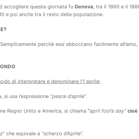
 ad accogliere questa giornata fu
Genova
, tra il 1860 e il 1
lti e poi anche tra il resto della popolazione.
E?
? Semplicemente perchè essi abboccano facilmente all’amo, 
MONDO
do di interpretare e denominare l’1 aprile:
a, si usa l’espressione “
pesce d’aprile
”.
ome Regno Unito e America, si chiama
“
april fool’s day”
cioè 
rz
“ che equivale a “scherzo d’Aprile”.