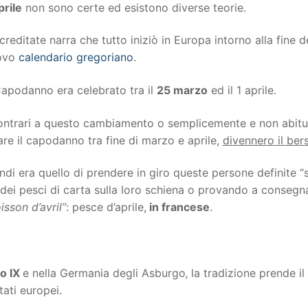
rile
non sono certe ed esistono diverse teorie.
creditate narra che tutto iniziò in Europa intorno alla fine 
uovo
calendario gregoriano
.
 Capodanno era celebrato tra il
25 marzo
ed il 1 aprile.
 contrari a questo cambiamento o semplicemente e non abitu
re il capodanno tra fine di marzo e aprile,
divennero il bers
di era quello di prendere in giro queste persone definite “sc
ei pesci di carta sulla loro schiena o provando a consegnar
isson d’avril”
: pesce d’aprile,
in francese
.
o IX
e nella Germania degli Asburgo
,
la tradizione prende il 
stati europei.