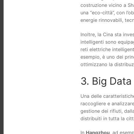
costruzione vicino a Sh
una “eco-città”, con l’o
energie rinnovabili, tec
Inoltre, la Cina sta inv
intelligenti sono equip
reti elettriche intellige
esempio, è uno dei princi
ottimizzano la distribuz
3. Big Dat
Una delle caratteristiche
raccogliere e analizzare
gestione dei rifiuti, da
distribuiti in tutta la citt
In
Hangzhou
, ad esempi