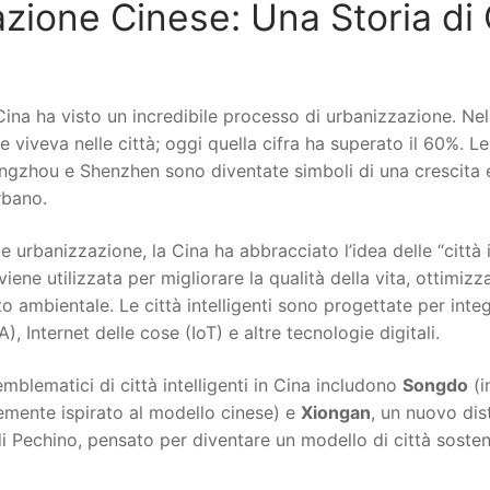
zione Cinese: Una Storia di 
a Cina ha visto un incredibile processo di urbanizzazione. N
e viveva nelle città; oggi quella cifra ha superato il 60%. 
ngzhou e Shenzhen sono diventate simboli di una crescita
rbano.
e urbanizzazione, la Cina ha abbracciato l’idea delle “città i
iene utilizzata per migliorare la qualità della vita, ottimizz
to ambientale. Le città intelligenti sono progettate per integ
IA), Internet delle cose (IoT) e altre tecnologie digitali.
emblematici di città intelligenti in Cina includono
Songdo
(i
emente ispirato al modello cinese) e
Xiongan
, un nuovo dist
i Pechino, pensato per diventare un modello di città sostenib