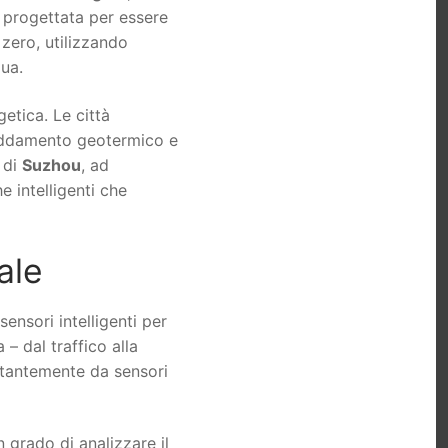
 progettata per essere
 zero, utilizzando
qua.
getica. Le città
freddamento geotermico e
à di
Suzhou
, ad
e intelligenti che
ale
sensori intelligenti per
– dal traffico alla
ostantemente da sensori
n grado di analizzare il