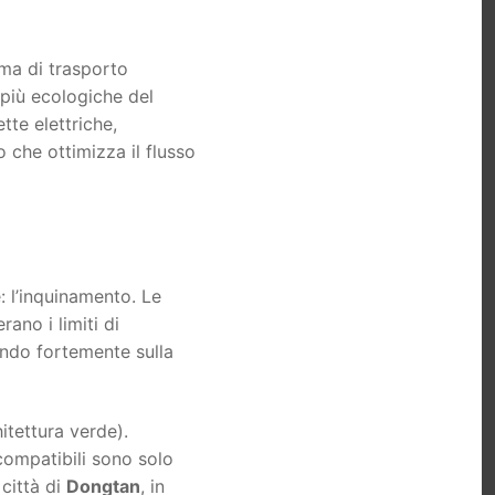
ema di trasporto
 più ecologiche del
tte elettriche,
o che ottimizza il flusso
: l’inquinamento. Le
ano i limiti di
ando fortemente sulla
itettura verde).
ocompatibili sono solo
 città di
Dongtan
, in