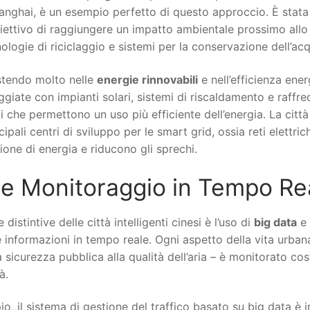
anghai, è un esempio perfetto di questo approccio. È stata
biettivo di raggiungere un impatto ambientale prossimo allo
nologie di riciclaggio e sistemi per la conservazione dell’ac
estendo molto nelle
energie rinnovabili
e nell’efficienza ener
aggiate con impianti solari, sistemi di riscaldamento e raf
nti che permettono un uso più efficiente dell’energia. La citt
pali centri di sviluppo per le smart grid, ossia reti elettrich
ione di energia e riducono gli sprechi.
a e Monitoraggio in Tempo Re
 distintive delle città intelligenti cinesi è l’uso di
big data
e 
 informazioni in tempo reale. Ogni aspetto della vita urbana 
lla sicurezza pubblica alla qualità dell’aria – è monitorato c
à.
o, il sistema di gestione del traffico basato su big data è i