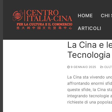
Vai
al
contenuto
HOME
CHI
ARTICOLI
La Cina e l
Tecnologia 
9 GENNAIO 2025
CULT
La Cina sta vivendo uno 
affrontando enormi sfide
queste sfide, la Cina st
integrando tecnologie a
richieste di una popol