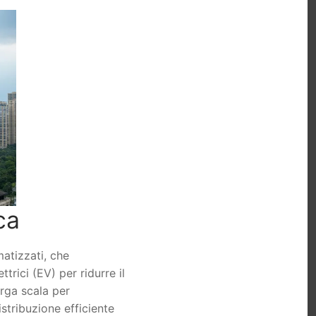
ca
matizzati, che
rici (EV) per ridurre il
arga scala per
istribuzione efficiente