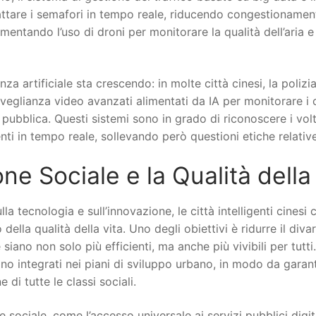
dattare i semafori in tempo reale, riducendo congestionament
rimentando l’uso di droni per monitorare la qualità dell’aria 
enza artificiale sta crescendo: in molte città cinesi, la polizia
orveglianza video avanzati alimentati da IA per monitorare 
 pubblica. Questi sistemi sono in grado di riconoscere i volt
i in tempo reale, sollevando però questioni etiche relative 
one Sociale e la Qualità della
la tecnologia e sull’innovazione, le città intelligenti cines
ella qualità della vita. Uno degli obiettivi è ridurre il diva
 siano non solo più efficienti, ma anche più vivibili per tutti
o integrati nei piani di sviluppo urbano, in modo da garanti
 di tutte le classi sociali.
ne sociale, come l’accesso universale ai servizi pubblici digit