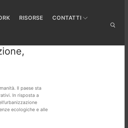
ORK
RISORSE
CONTATTI
zione,
Cerca:
manità. Il paese sta
tivi. In risposta a
ell’urbanizzazione
enze ecologiche e alle