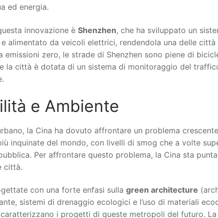
a ed energia.
questa innovazione è
Shenzhen
, che ha sviluppato un sist
 alimentato da veicoli elettrici, rendendola una delle città
a emissioni zero, le strade di Shenzhen sono piene di bicicle
 e la città è dotata di un sistema di monitoraggio del traffic
e.
ilità e Ambiente
urbano, la Cina ha dovuto affrontare un problema crescente
 più inquinate del mondo, con livelli di smog che a volte super
 pubblica. Per affrontare questo problema, la Cina sta punt
 città.
gettate con una forte enfasi sulla
green architecture
(arch
 piante, sistemi di drenaggio ecologici e l’uso di materiali ec
 caratterizzano i progetti di queste metropoli del futuro. La