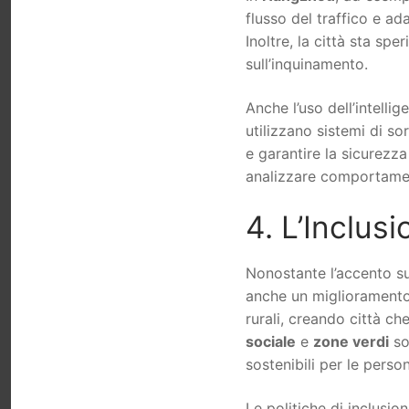
flusso del traffico e a
Inoltre, la città sta spe
sull’inquinamento.
Anche l’uso dell’intellig
utilizzano sistemi di s
e garantire la sicurezza
analizzare comportament
4. L’Inclusi
Nonostante l’accento sul
anche un miglioramento d
rurali, creando città che
sociale
e
zone verdi
son
sostenibili per le persone
Le politiche di inclusio