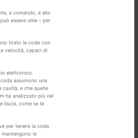
nte,
a comando
, e allo
 può essere utile – per
nno tirato le code con
ta velocità, capaci di
o elettronico.
la coda assumono una
 cavità, e che quelle
m ha analizzato più nel
e liscia, come se le
ave per tenere la coda
 e mantengono le