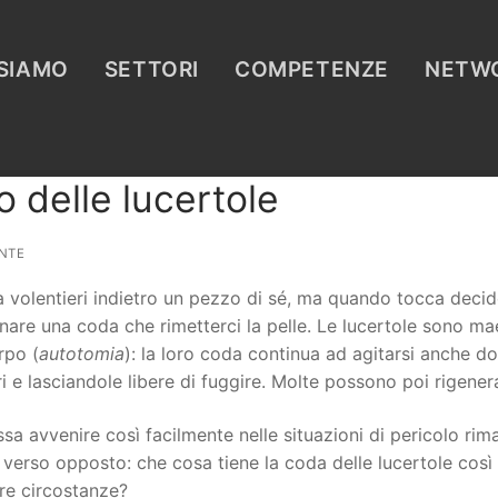
 SIAMO
SETTORI
COMPETENZE
NETW
o delle lucertole
NTE
 volentieri indietro un pezzo di sé, ma quando tocca decider
re una coda che rimetterci la pelle. Le lucertole sono ma
rpo (
autotomia
): la loro coda continua ad agitarsi anche do
 e lasciandole libere di fuggire. Molte possono poi rigener
a avvenire così facilmente nelle situazioni di pericolo rim
 verso opposto: che cosa tiene la coda delle lucertole così
tre circostanze?