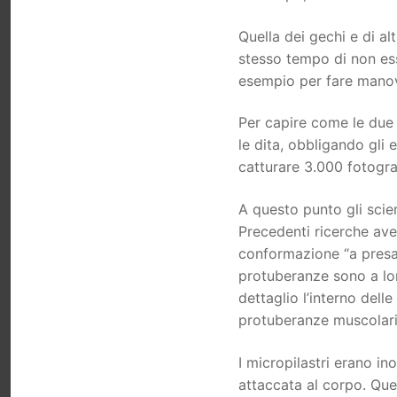
Quella dei gechi e di al
stesso tempo di non es
esempio per fare manovr
Per capire come le due c
le dita, obbligando gli 
catturare 3.000 fotogr
A questo punto gli sci
Precedenti ricerche ave
conformazione “a presa 
protuberanze sono a lor
dettaglio l’interno dell
protuberanze muscolari
I micropilastri erano in
attaccata al corpo. Que