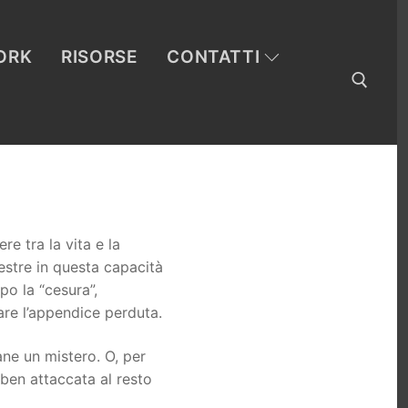
ORK
RISORSE
CONTATTI
Cerca:
e tra la vita e la
estre in questa capacità
po la “cesura”,
are l’appendice perduta.
ane un mistero. O, per
 ben attaccata al resto