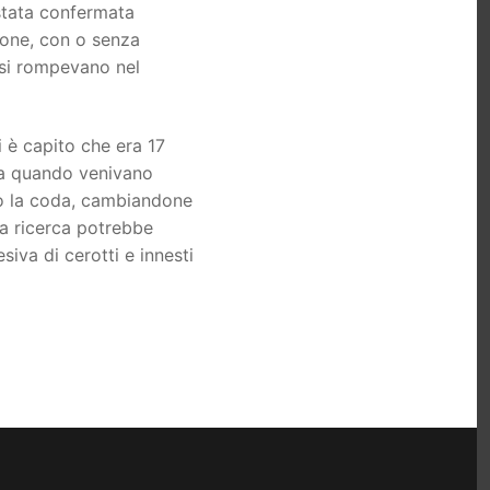
 stata confermata
icone, con o senza
e si rompevano nel
 è capito che era 17
 a quando venivano
no la coda, cambiandone
La ricerca potrebbe
siva di cerotti e innesti