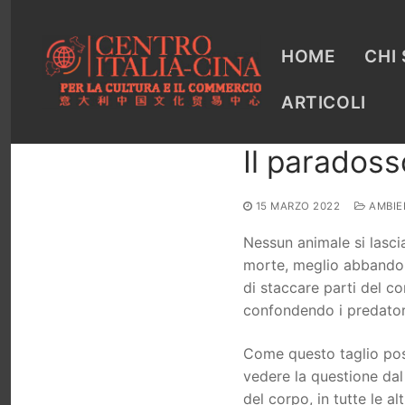
Vai
al
contenuto
HOME
CHI
ARTICOLI
Il paradoss
15 MARZO 2022
AMBIE
Nessun animale si lascia
morte, meglio abbandona
di staccare parti del co
confondendo i predatori
Come questo taglio poss
vedere la questione dal
del corpo, in tutte le al