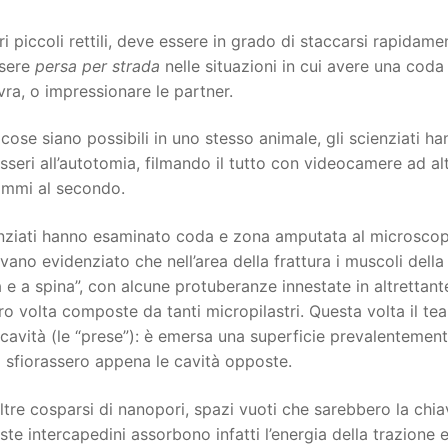
tri piccoli rettili, deve essere in grado di staccarsi rapidame
sere
persa per strada
nelle situazioni in cui avere una coda
a, o impressionare le partner.
ose siano possibili in uno stesso animale, gli scienziati ha
esseri all’autotomia, filmando il tutto con videocamere ad al
ammi al secondo.
enziati hanno esaminato coda e zona amputata al microscopi
vano evidenziato che nell’area della frattura i muscoli del
e a spina”, con alcune protuberanze innestate in altrettante
o volta composte da tanti micropilastri. Questa volta il tea
e cavità (le “prese”): è emersa una superficie prevalentement
 sfiorassero appena le cavità opposte.
oltre cosparsi di nanopori, spazi vuoti che sarebbero la chi
ste intercapedini assorbono infatti l’energia della trazione