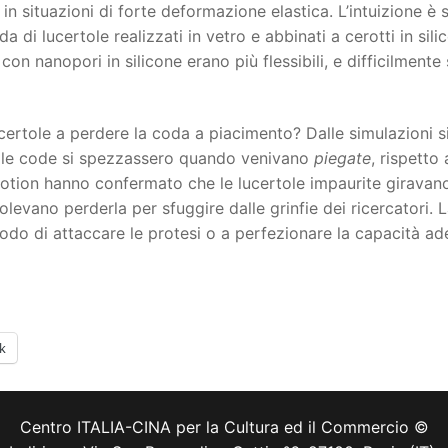
in situazioni di forte deformazione elastica. L’intuizione è
a di lucertole realizzati in vetro e abbinati a cerotti in sil
con nanopori in silicone erano più flessibili, e difficilment
certole a perdere la coda a piacimento? Dalle simulazioni si
e le code si spezzassero quando venivano
piegate
, rispetto
-motion hanno confermato che le lucertole impaurite girava
levano perderla per sfuggire dalle grinfie dei ricercatori. 
modo di attaccare le protesi o a perfezionare la capacità ade
k
Centro ITALIA-CINA per la Cultura ed il Commercio ©