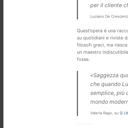
per il cliente
Luciano De Crescen
Quest’opera è una raccolt
su quotidiani e riviste 
filosofi greci, ma riesc
un maestro indiscutibil
fosse.
«Saggezza quot
che quando Luc
semplice, più 
mondo modern
Valeria Rago, su
Q Li