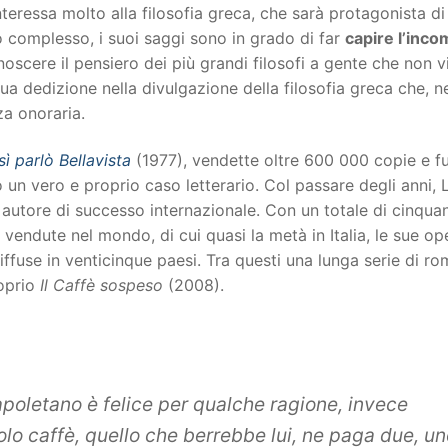
interessa molto alla filosofia greca, che sarà protagonista d
 complesso, i suoi saggi sono in grado di far
capire l’inco
noscere il pensiero dei più grandi filosofi a gente che non v
sua dedizione nella divulgazione della filosofia greca che, ne
za onoraria.
ì parlò Bellavista
(1977), vendette oltre 600 000 copie e fu
un vero e proprio caso letterario. Col passare degli anni
utore di successo internazionale. Con un totale di cinquant
e vendute nel mondo, di cui quasi la metà in Italia, le sue o
iffuse in venticinque paesi. Tra questi una lunga serie di r
roprio
Il Caffè sospeso
(2008).
oletano è felice per qualche ragione, invece
olo caffè, quello che berrebbe lui, ne paga due, un