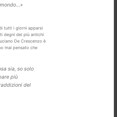
el mondo…»
i tutti i giorni apparsi
i degni dei più antichi
, Luciano De Crescenzo è
amo mai pensato che
sa sia, so solo
pare più
raddizioni del