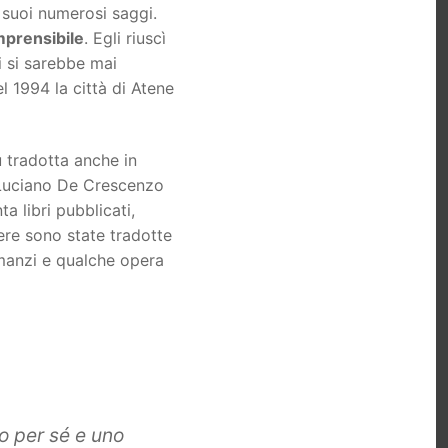
i suoi numerosi saggi.
mprensibile
. Egli riuscì
i si sarebbe mai
l 1994 la città di Atene
 tradotta anche in
, Luciano De Crescenzo
a libri pubblicati,
pere sono state tradotte
omanzi e qualche opera
o per sé e uno