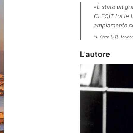
«È stato un gr
CLECIT tra le 
ampiamente sodd
Yu Chen
陈妤, fondatr
L’autore