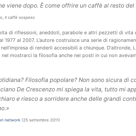
 che viene dopo. È come offrire un caffè al resto d
zo,
Il caffè sospeso
a di riflessioni, aneddoti, parabole e altri pezzetti di vita d
dal 1977 al 2007. L’autore costruisce una serie di ragionament
e nell’impresa di renderli accessibili a chiunque. D‘altronde
e nel mostrarci la filosofia anche nei posti in cui non avev
idiana? Filosofia popolare? Non sono sicura di co
iano De Crescenzo mi spiega la vita, tutto mi ap
chiaro e riesco a sorridere anche delle grandi cont
o.»
bri network
(25 settembre 2011)