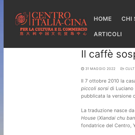
Vai
al
contenuto
HOME
CHI
ARTICOLI
Il caffè so
31 MAGGIO 2022
CULT
Il 7 ottobre 2010 la cas
piccoli sorsi
di Luciano 
pubblicata la versione c
La traduzione nasce da 
House
(
Xiandai chu ban
fondatrice del Centro,