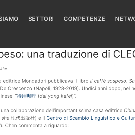
 SIAMO
SETTORI
COMPETENZE
NETW
speso: una traduzione di CLE
URA
a editrice Mondadori pubblicava il libro
Il caffè sospeso. S
De Crescenzo (Napoli, 1928-2019). Undici anni dopo, nel 
inese, “
待用咖啡
(
dai yong kafei
)”.
una collaborazione dell’importantissima casa editrice
Chin
 she
现代出版社) e il
Centro di Scambio Linguistico e Cultur
 Yu Chen commenta a riguardo: