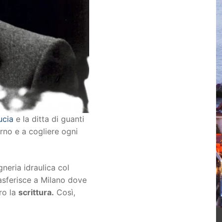
ucia
e la ditta di guanti
orno e a cogliere ogni
neria idraulica col
rasferisce a Milano dove
ro la
scrittura.
Così,