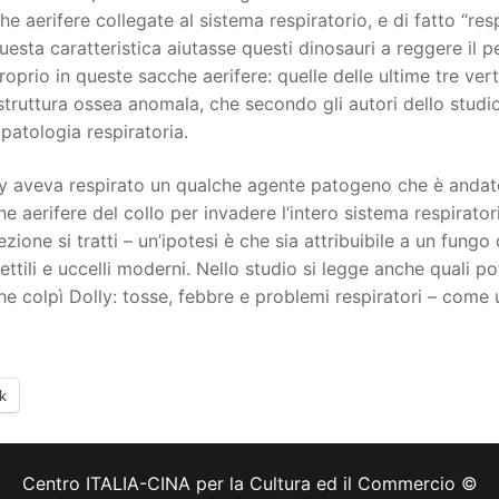
 aerifere collegate al sistema respiratorio, e di fatto “res
uesta caratteristica aiutasse questi dinosauri a reggere il pes
oprio in queste sacche aerifere: quelle delle ultime tre verte
truttura ossea anomala, che secondo gli autori dello studio 
patologia respiratoria.
y aveva respirato un qualche agente patogeno che è andato
he aerifere del collo per invadere l’intero sistema respirator
ezione si tratti – un’ipotesi è che sia attribuibile a un fung
ettili e uccelli moderni. Nello studio si legge anche quali po
he colpì Dolly: tosse, febbre e problemi respiratori – come u
k
Centro ITALIA-CINA per la Cultura ed il Commercio ©