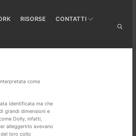
ORK
RISORSE
CONTATTI
Cerca:
 interpretata come
tata identificata ma che
di grandi dimensioni e
come Dolly, infatti,
er alleggerirlo avevano
del loro collo