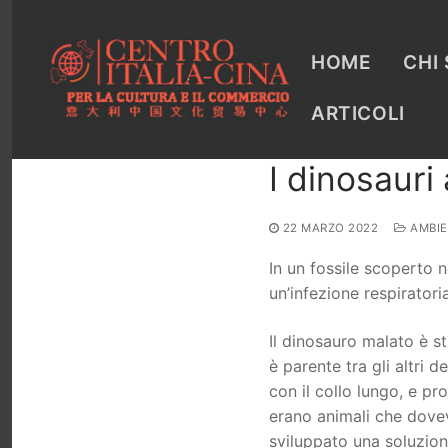
Vai
al
contenuto
HOME
CHI
ARTICOLI
I dinosauri
22 MARZO 2022
AMBIE
In un fossile scoperto 
un’infezione respiratoria
Il dinosauro malato è s
è parente tra gli altri d
con il collo lungo, e pro
erano animali che dovev
sviluppato una soluzione