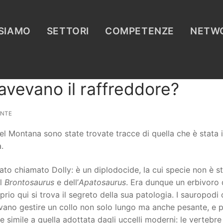
 SIAMO
SETTORI
COMPETENZE
NETW
 avevano il raffreddore?
NTE
nel Montana sono state trovate tracce di quella che è stata
.
tato chiamato Dolly: è un diplodocide, la cui specie non è s
el
Brontosaurus
e dell’
Apatosaurus
. Era dunque un erbivoro 
prio qui si trova il segreto della sua patologia. I sauropodi 
ano gestire un collo non solo lungo ma anche pesante, e p
 simile a quella adottata dagli uccelli moderni: le vertebre 