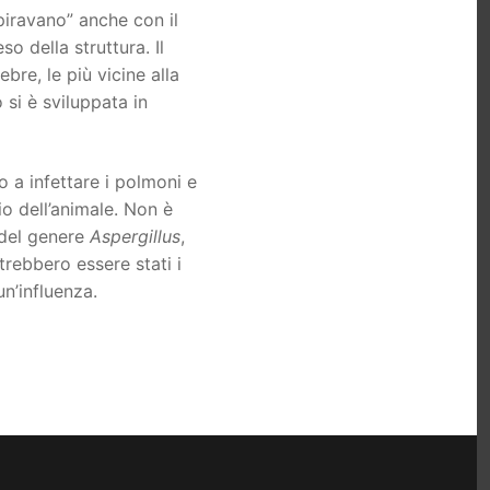
piravano” anche con il
o della struttura. Il
bre, le più vicine alla
si è sviluppata in
 a infettare i polmoni e
io dell’animale. Non è
o del genere
Aspergillus
,
trebbero essere stati i
n’influenza.