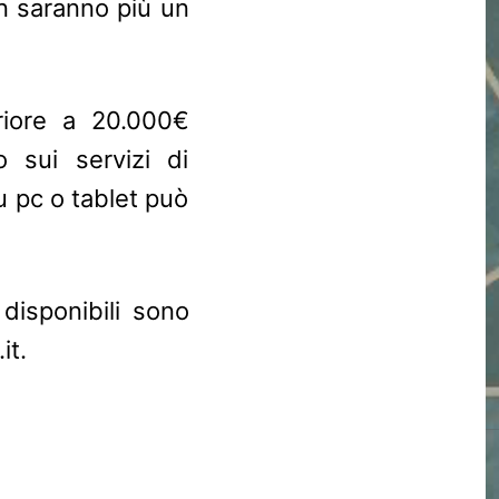
n saranno più un
riore a 20.000€
 sui servizi di
u pc o tablet può
 disponibili sono
it.