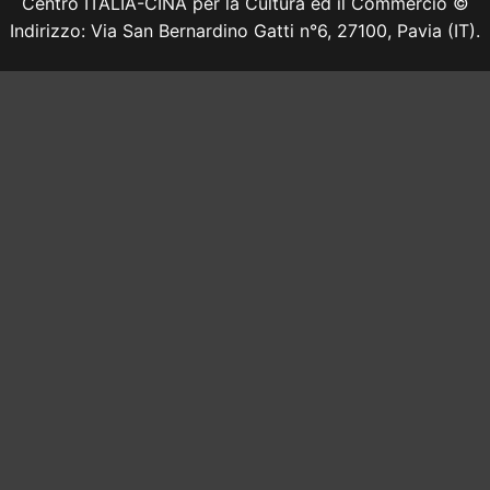
Centro ITALIA-CINA per la Cultura ed il Commercio ©
Indirizzo: Via San Bernardino Gatti n°6, 27100, Pavia (IT).