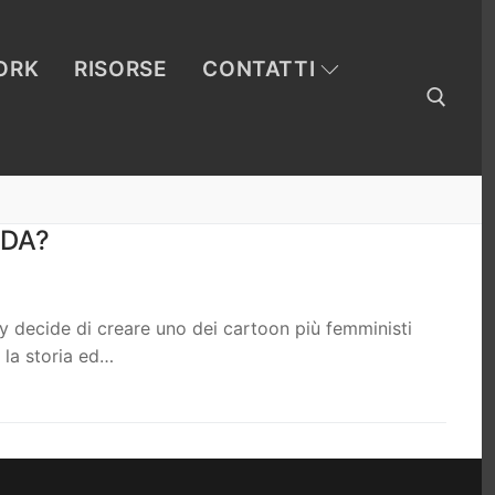
ORK
RISORSE
CONTATTI
Cerca:
NDA?
y decide di creare uno dei cartoon più femministi
a la storia ed…